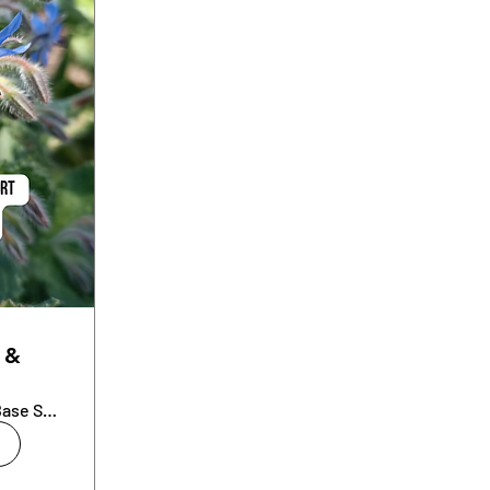
n &
Toit de la Base Sous-Marine