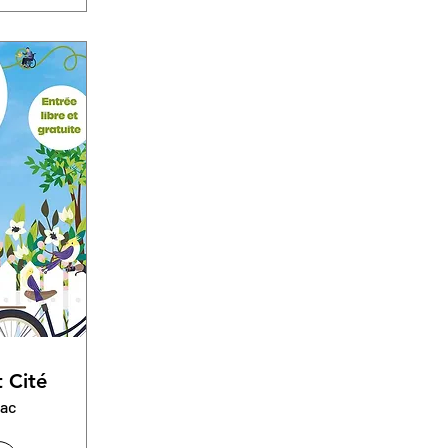
t Cité
nac