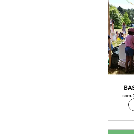
BAS
sam. 