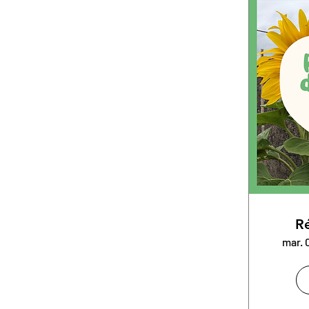
Ré
mar. 