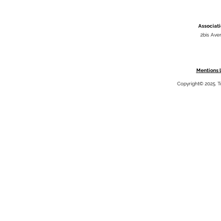
Associati
2bis Ave
Mentions l
Copyright© 2025. T