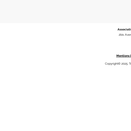
Associati
2bis Ave
Mentions l
Copyright© 2025. T